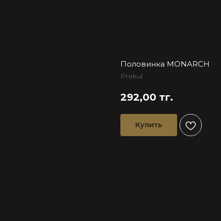
Половинка MONARCH
Prekul
292,00
тг.
Купить