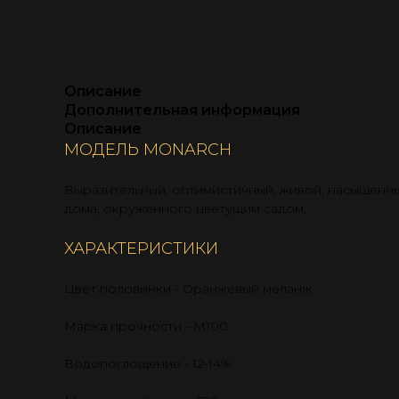
Описание
Дополнительная информация
Описание
МОДЕЛЬ MONARCH
Выразительный, оптимистичный, живой, насыщенны
дома, окруженного цветущим садом.
ХАРАКТЕРИСТИКИ
Цвет половинки - Оранжевый меланж
Марка прочности - М100
Водопоглощение - 12-14%