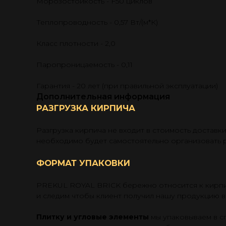
Морозостойкость - F50 циклов
Теплопроводность - 0,57 Вт/(м*К)
Класс плотности - 2,0
Паропроницаемость - 0,11
Гарантия - 20 лет (при правильной эксплуатации)
Дополнительная информация
РАЗГРУЗКА КИРПИЧА
Разгрузка кирпича не входит в стоимость доставк
необходимо будет самостоятельно организовать р
ФОРМАТ УПАКОВКИ
PREKUL ROYAL BRICK бережно относится к кирпич
и следим чтобы клиент получил нашу продукцию в
⠀
Плитку и угловые элементы
мы упаковываем в с