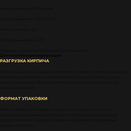
Морозостойкость - F50 циклов
Теплопроводность - 0,57 Вт/(м*К)
Класс плотности - 2,0
Паропроницаемость - 0,11
Гарантия - 20 лет (при правильной эксплуатации)
Дополнительная информация
РАЗГРУЗКА КИРПИЧА
Разгрузка кирпича не входит в стоимость доставки, за исключением, если
доставка осуществляется краном манипулятором. В других случаях
клиенту необходимо будет самостоятельно организовать разгрузку
кирпича на объекте.
ФОРМАТ УПАКОВКИ
PREKUL ROYAL BRICK бережно относится к кирпичу начиная от
производства заканчивая отгрузкой. Мы полностью контролируем
процесс упаковки, погрузки и следим чтобы клиент получил нашу
продукцию в срок.
⠀