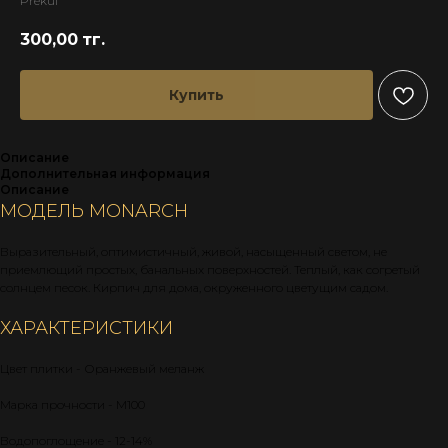
Prekul
300,00
тг.
Купить
Описание
Дополнительная информация
Описание
МОДЕЛЬ MONARCH
Выразительный, оптимистичный, живой, насыщенный светом, не
приемлющий простых, банальных поверхностей. Теплый, как согретый
солнцем песок. Кирпич для дома, окруженного цветущим садом.
ХАРАКТЕРИСТИКИ
Цвет плитки - Оранжевый меланж
Марка прочности - М100
Водопоглощение - 12-14%