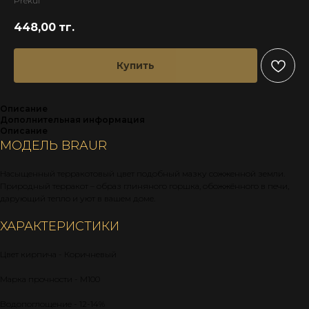
Prekul
448,00
тг.
Купить
Описание
Дополнительная информация
Описание
МОДЕЛЬ BRAUR
Насыщенный терракотовый цвет подобный мазку сожженной земли.
Природный терракот – образ глиняного горшка, обожжённого в печи,
дарующий тепло и уют в вашем доме.
ХАРАКТЕРИСТИКИ
Цвет кирпича - Коричневый
Марка прочности - М100
Водопоглощение - 12-14%