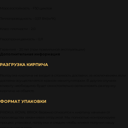
Морозостойкость - F50 циклов
Теплопроводность - 0,57 Вт/(м*К)
Класс плотности - 2,0
Паропроницаемость - 0,11
Гарантия - 20 лет (при правильной эксплуатации)
Дополнительная информация
РАЗГРУЗКА КИРПИЧА
Разгрузка кирпича не входит в стоимость доставки, за исключением, если
доставка осуществляется краном манипулятором. В других случаях
клиенту необходимо будет самостоятельно организовать разгрузку
кирпича на объекте.
ФОРМАТ УПАКОВКИ
PREKUL ROYAL BRICK бережно относится к кирпичу начиная от
производства заканчивая отгрузкой. Мы полностью контролируем
процесс упаковки, погрузки и следим чтобы клиент получил нашу
продукцию в срок.